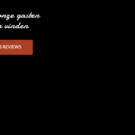
onze gasten
n vinden
S REVIEWS