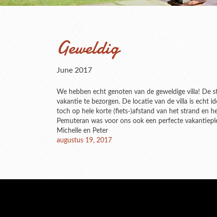
Geweldig
June 2017
We hebben echt genoten van de geweldige villa! De st
vakantie te bezorgen. De locatie van de villa is echt i
toch op hele korte (fiets-)afstand van het strand en he
Pemuteran was voor ons ook een perfecte vakantieplek,
Michelle en Peter
Posted
augustus 19, 2017
on