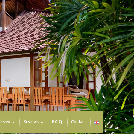
rieven
Reviews
F.A.Q.
Contact