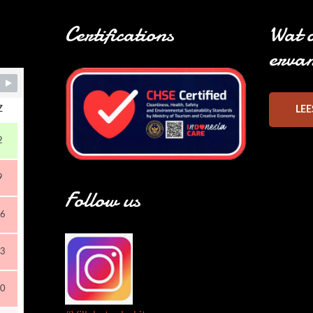
Certifications
Wat 
erva
Z
LEE
2
9
Follow us
6
3
0