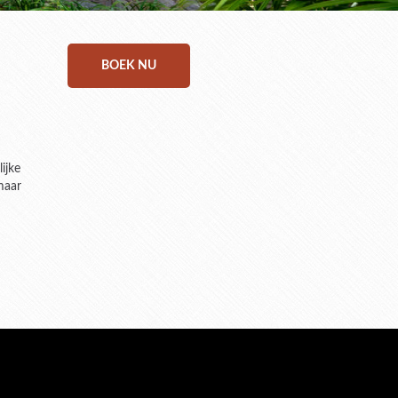
BOEK NU
ijke
 maar