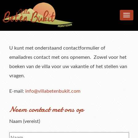
Home
Toggle
Accomodatie
navig
Faciliteiten
Accommodatie
Locatie
Slaapkamers
Faciliteiten
U kunt met onderstaand contactformulier of
emailadres contact met ons opnemen. Zowel voor het
Foto’s
Woon- en Eetruimte
Keuken & Maaltijden
boeken van de villa voor uw vakantie of het stellen van
Tarieven
Privé zwembad en terras
vragen.
Reviews
Tropische tuin
Tarieven
E-mail:
info@villabetenbukit.com
F.A.Q.
Aanwezige voorzieningen
Boek nu & informatie
Wat onze gasten vinden
Neem contact met ons op
Contact
Algemene Voorwaarden
Schrijf een review
Naam (vereist)