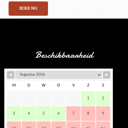
BOEK NU
Beschikbaarheid
M
D
W
D
V
Z
Z
1
2
3
4
5
6
7
8
9