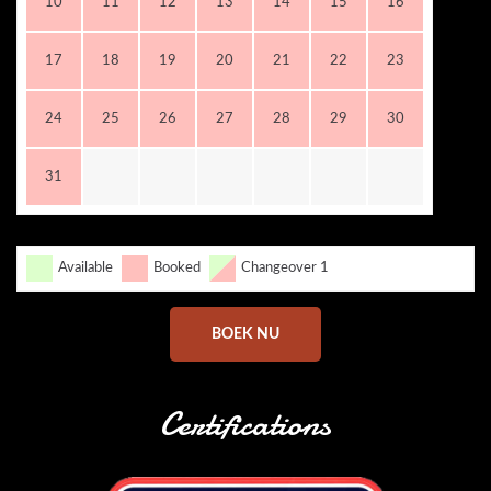
10
11
12
13
14
15
16
17
18
19
20
21
22
23
24
25
26
27
28
29
30
31
Available
Booked
Changeover 1
BOEK NU
Certifications