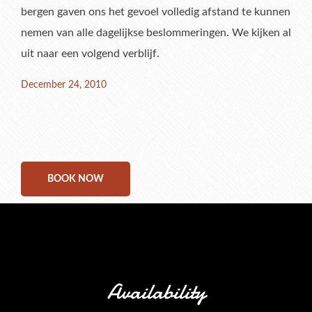
bergen gaven ons het gevoel volledig afstand te kunnen
nemen van alle dagelijkse beslommeringen. We kijken al
uit naar een volgend verblijf.
Posted
December 24, 2010
on
BOOK NOW
Availability