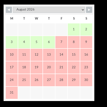
M
T
W
T
F
S
S
1
2
3
4
5
6
7
8
9
10
11
12
13
14
15
16
17
18
19
20
21
22
23
24
25
26
27
28
29
30
31