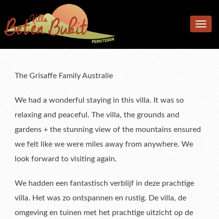
Home
Toggle
Accomodation
navig
Facilities
Accommodation
Location
Bedrooms
Additional facilities
The Grisaffe Family Australie
Photos
Living & Dining Area
Kitchen & Meals
We had a wonderful staying in this villa. It was so
Rates
Pool & Terrace
relaxing and peaceful. The villa, the grounds and
gardens + the stunning view of the mountains ensured
Reviews
Garden
Rates
we felt like we were miles away from anywhere. We
F.A.Q.
What’s available
Book Now & Information
What Our Guests Said
look forward to visiting again.
Contact us
Terms & Conditions
Tell Us About Your Stay
We hadden een fantastisch verblijf in deze prachtige
villa. Het was zo ontspannen en rustig. De villa, de
omgeving en tuinen met het prachtige uitzicht op de