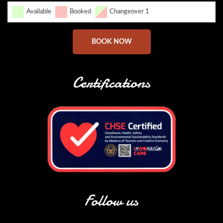
Available
Booked
Changeover 1
BOOK NOW
Certifications
Follow us