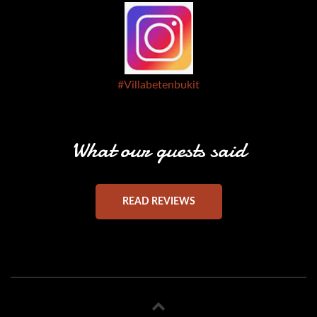
#Villabetenbukit
What our guests said
READ REVIEWS