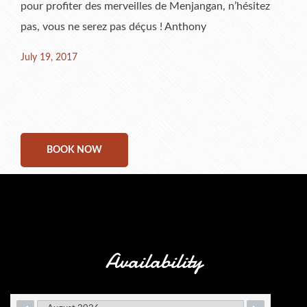
pour profiter des merveilles de Menjangan, n’hésitez
pas, vous ne serez pas déçus ! Anthony
Posted
July 19, 2017
on
BOOK NOW
Availability