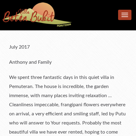
Home
Toggle
Accomodation
navig
Facilities
Accommodation
Location
Bedrooms
Additional facilities
July 2017
Photos
Living & Dining Area
Kitchen & Meals
Anthony and Family
Rates
Pool & Terrace
We spent three fantastic days in this quiet villa in
Reviews
Garden
Rates
Pemuteran. The house is incredible, the garden
F.A.Q.
What’s available
Book Now & Information
What Our Guests Said
immense, with many places inviting relaxation …
Cleanliness impeccable, frangipani flowers everywhere
Contact us
Terms & Conditions
Tell Us About Your Stay
on arrival, a very efficient and smiling staff, led by Putu
who will answer to Your requests. Probably the most
beautiful villa we have ever rented, hoping to come