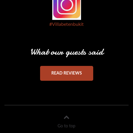
#Villabetenbukit
What our guests said
READ REVIEWS
Go to top